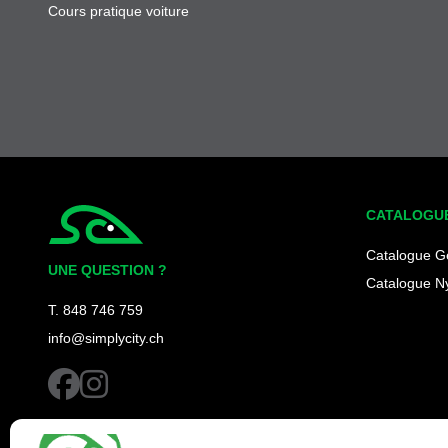
Cours pratique voiture
CATALOGU
Simplycity
Catalogue G
UNE QUESTION ?
Catalogue N
T. 848 746 759
info@simplycity.ch
facebook
instagram