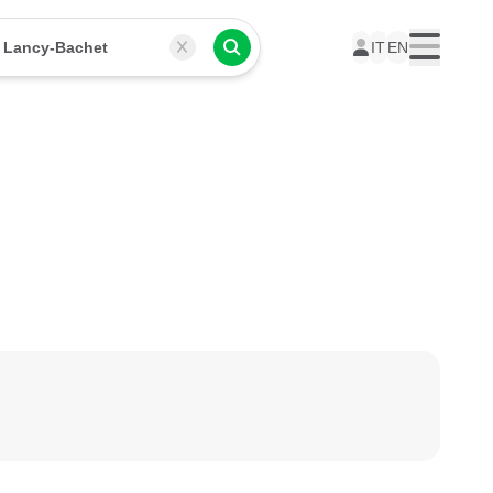
 Lancy-Bachet
IT
EN
Menu