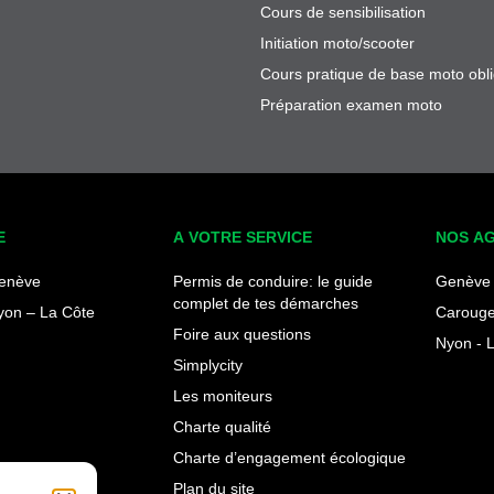
Cours de sensibilisation
Initiation moto/scooter
Cours pratique de base moto obli
Préparation examen moto
E
A VOTRE SERVICE
NOS A
enève
Permis de conduire: le guide
Genève 
complet de tes démarches
yon – La Côte
Carouge
Foire aux questions
Nyon - 
Simplycity
Les moniteurs
Charte qualité
Charte d’engagement écologique
Plan du site