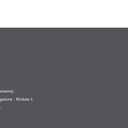
ritains)
gatoire - Module 1
n