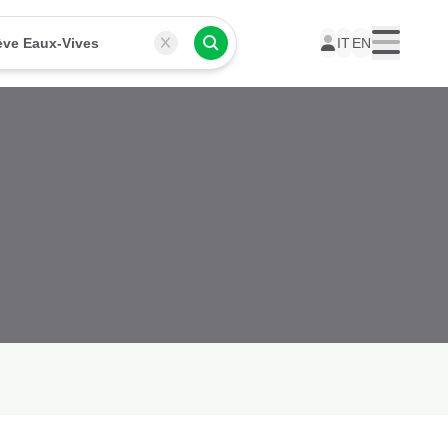
ve Eaux-Vives
IT
EN
Menu