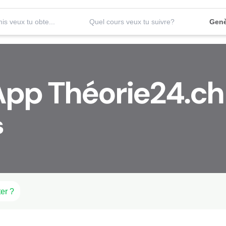
Quel permis veux tu obtenir?
Quel cours veux tu suivre?
Genè
App Théorie24.ch
s
er ?