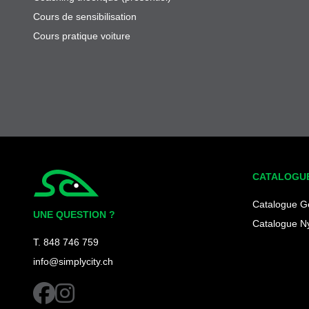
Cours de sensibilisation
Cours pratique voiture
CATALOGU
Simplycity
Catalogue G
UNE QUESTION ?
Catalogue N
T. 848 746 759
info@simplycity.ch
facebook
instagram