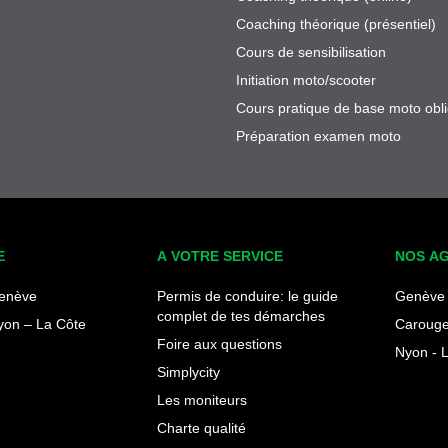
Coaching théorique (présentiel)
Cours de sensibilisation
Initiation moto/scooter
Cours pratique de base moto obli
Préparation examen moto
E
A VOTRE SERVICE
NOS A
enève
Permis de conduire: le guide
Genève 
complet de tes démarches
yon – La Côte
Carouge
Foire aux questions
Nyon - 
Simplycity
Les moniteurs
Charte qualité