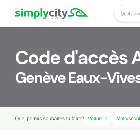
Aller au contenu
Simplycity
Code d'accès 
Genève Eaux-Vive
Quel permis souhaites-tu faire?
Voiture ?
Moto/scoot