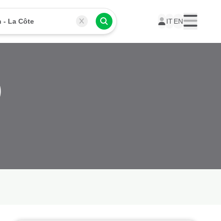
 - La Côte
IT
EN
Menu
)