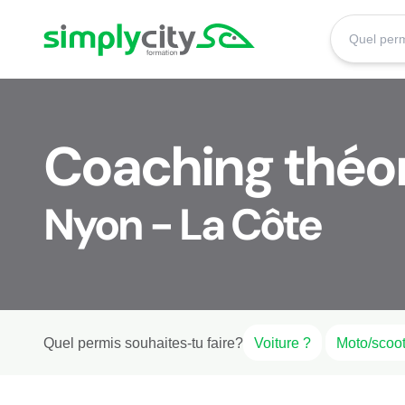
Aller au contenu
Simplycity
Coaching théor
Nyon - La Côte
Quel permis souhaites-tu faire?
Voiture ?
Moto/scoot