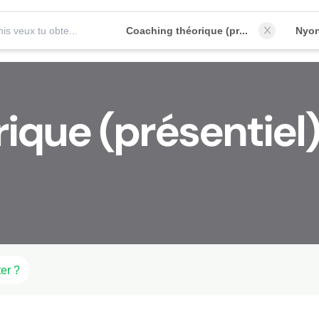
Quel permis veux tu obtenir?
Coaching théorique (présentiel)
Nyon
ique (présentiel
er ?