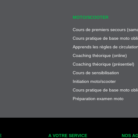
MOTO/SCOOTER
Cours de premiers secours (sama
Cours pratique de base moto obli
Apprends les règles de circulatio
Coaching théorique (online)
Coaching théorique (présentiel)
Cours de sensibilisation
Initiation moto/scooter
Cours pratique de base moto obli
Préparation examen moto
E
A VOTRE SERVICE
NOS A