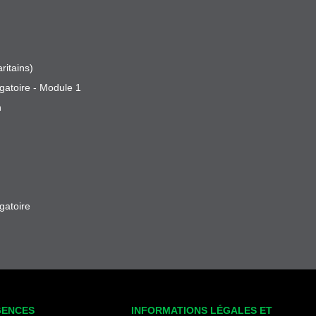
ritains)
gatoire - Module 1
n
gatoire
GENCES
INFORMATIONS LÉGALES ET