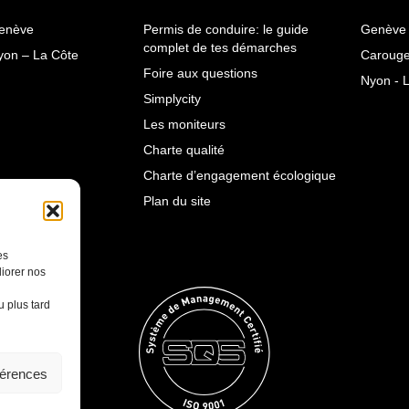
enève
Permis de conduire: le guide
Genève 
complet de tes démarches
yon – La Côte
Carouge
Foire aux questions
Nyon - 
Simplycity
Les moniteurs
Charte qualité
Charte d’engagement écologique
Plan du site
es
iorer nos
 plus tard
férences