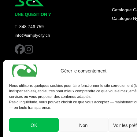
Simplycity
Catalogue G
UNE QUESTION ?
Catalogue N
T. 848 746 759
info@simplycity.ch
facebook
instagram
Gérer le consentement
Nous utilisons quelques cookies pour faire fonctionner le site correctement (l
indispensables), et d'autres pour mieux comprendre ce que vous aimez, amél
services ou vous proposer des contenus adaptés.
Pas d’inquiétude, vous pouvez choisir ce que vous acceptez — maintenant ou
— en toute transparence.
OK
Non
Voir les pré