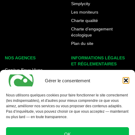
Simplycity
Les moniteurs
Charte qualité
Charte d’engagement
écologique
Plan du site
NOS AGENCES
INFORMATIONS LÉGALES
ET RÉGLEMENTAIRES
Genève Eaux-Vives
Mentions légales
Carouge - Rondeau
Gérer le consentement
Politique de cookies
Nyon - La Côte
Protection des données
Nous utilisons quelques cookies pour faire fonctionner le site correctement
(les indispensables), et d'autres pour mieux comprendre ce que vous
Conditions générales
aimez, améliorer nos services ou vous proposer des contenus adaptés.
Pas d’inquiétude, vous pouvez choisir ce que vous acceptez — maintenant
ou plus tard — en toute transparence.
OK