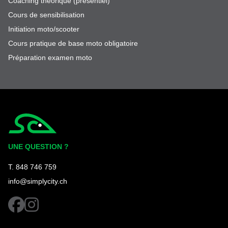
Coaching théorique (présentiel)
Cours de sensibilisation
Initiation moto/scooter
Cours pratique de base moto obligatoire
Préparation examen moto
Simplycity
UNE QUESTION ?
T. 848 746 759
info@simplycity.ch
facebook
instagram