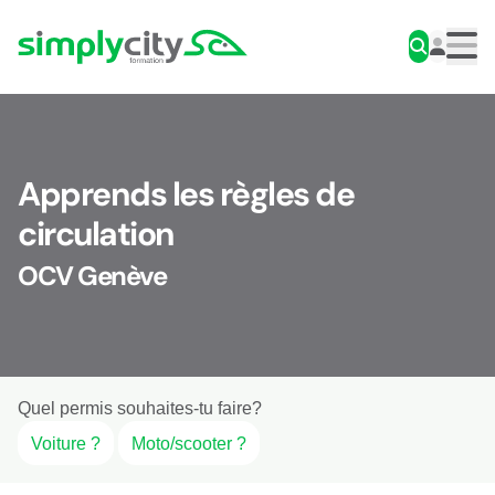
Aller au contenu
Simplycity
Men
Apprends les règles de
circulation
OCV Genève
Quel permis souhaites-tu faire?
Voiture ?
Moto/scooter ?