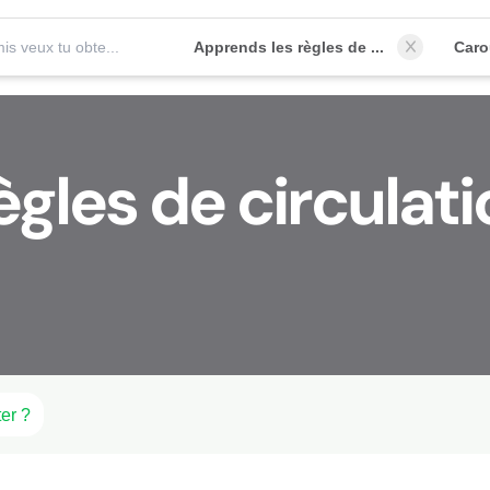
Quel permis veux tu obtenir?
Apprends les règles de circulation
Caro
gles de circulati
er ?