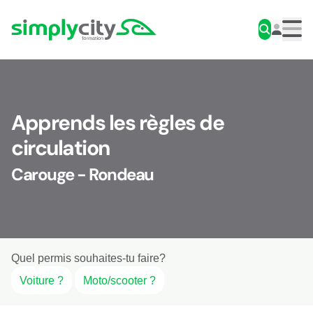
Aller au contenu
Simplycity
Men
Apprends les règles de
circulation
Carouge - Rondeau
Quel permis souhaites-tu faire?
Voiture ?
Moto/scooter ?