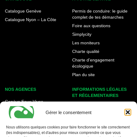
Catalogue Genève
Permis de conduire: le guide
complet de tes démarches
Catalogue Nyon – La Côte
Foire aux questions
Simplycity
Les moniteurs
Charte qualité
Charte d’engagement
écologique
Plan du site
NOS AGENCES
INFORMATIONS LÉGALES
ET RÉGLEMENTAIRES
Genève Eaux-Vives
Mentions légales
Carouge - Rondeau
Gérer le consentement
Politique de cookies
Nyon - La Côte
Protection des données
Nous utilisons quelques cookies pour faire fonctionner le site correctement
(les indispensables), et d'autres pour mieux comprendre ce que vous
Conditions générales