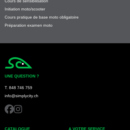
Cours de sensibilisation
Initiation moto/scooter
Cours pratique de base moto obligatoire
Préparation examen moto
Simplycity
UNE QUESTION ?
T. 848 746 759
info@simplycity.ch
facebook
instagram
CATALOGUE
A VOTRE SERVICE