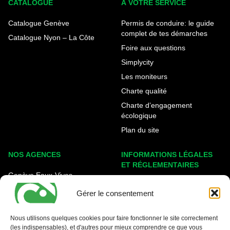
CATALOGUE
A VOTRE SERVICE
Catalogue Genève
Permis de conduire: le guide
complet de tes démarches
Catalogue Nyon – La Côte
Foire aux questions
Simplycity
Les moniteurs
Charte qualité
Charte d’engagement
écologique
Plan du site
NOS AGENCES
INFORMATIONS LÉGALES
ET RÉGLEMENTAIRES
Genève Eaux-Vives
Mentions légales
Carouge - Rondeau
Gérer le consentement
Politique de cookies
Nyon - La Côte
Protection des données
Nous utilisons quelques cookies pour faire fonctionner le site correctement
(les indispensables), et d'autres pour mieux comprendre ce que vous
Conditions générales