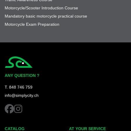
Motorcycle/Scooter Introduction Course
Mandatory basic motorcycle practical course
Motorcycle Exam Preparation
Simplycity
ANY QUESTION ?
T. 848 746 759
info@simplycity.ch
facebook
instagram
CATALOG
AT YOUR SERVICE