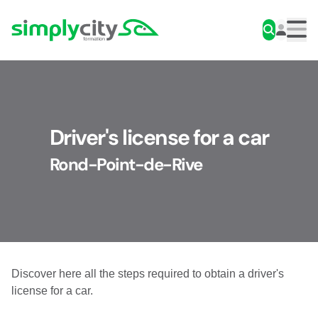
Skip to content
Simplycity
Men
Driver's license for a car
Rond-Point-de-Rive
Discover here all the steps required to obtain a driver's
license for a car.