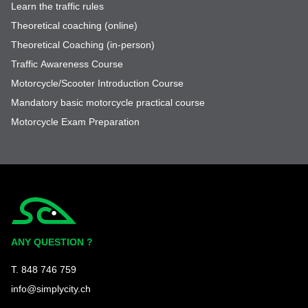
Learn the traffic rules
Theoretical coaching (online)
Theoretical Coaching (in-person)
Traffic Awareness Course
Motorcycle/Scooter Introduction Course
Mandatory basic motorcycle practical course
Motorcycle Exam Preparation
Simplycity
ANY QUESTION ?
T. 848 746 759
info@simplycity.ch