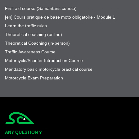
First aid course (Samaritans course)
[en] Cours pratique de base moto obligatoire - Module 1
Learn the traffic rules
Theoretical coaching (online)
Theoretical Coaching (in-person)
Traffic Awareness Course
Motorcycle/Scooter Introduction Course
Mandatory basic motorcycle practical course
Motorcycle Exam Preparation
Simplycity
ANY QUESTION ?