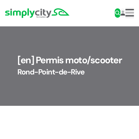
Skip to content
Simplycity
Men
[en] Permis moto/scooter
Rond-Point-de-Rive