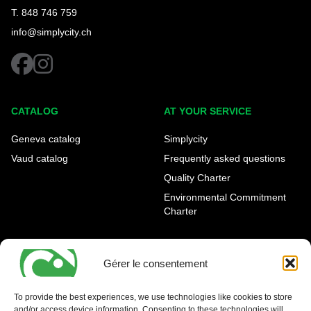
T. 848 746 759
info@simplycity.ch
facebook
instagram
CATALOG
AT YOUR SERVICE
Geneva catalog
Simplycity
Vaud catalog
Frequently asked questions
Quality Charter
Environmental Commitment
Charter
OUR AGENCIES
LEGAL AND REGULATORY
INFORMATION
Gérer le consentement
Geneva Eaux-Vives
Legal notice
Carouge
To provide the best experiences, we use technologies like cookies to store
and/or access device information. Consenting to these technologies will
Nyon - La Côte